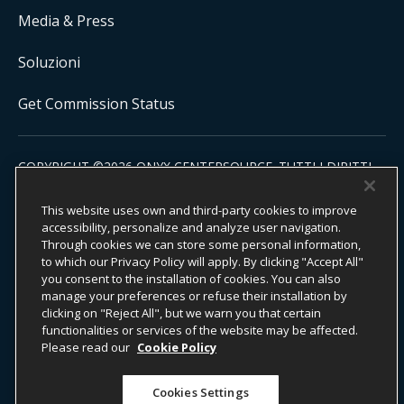
Media & Press
Soluzioni
Get Commission Status
COPYRIGHT ©
2026
ONYX CENTERSOURCE. TUTTI I DIRITTI
RISERVATI.
Onyx CenterSource non è un istituto bancario. Tutti i servizi di
This website uses own and third-party cookies to improve
pagamento sono facilitati ed elaborati da istituti finanziari autorizzati in
collaborazione con Onyx CenterSource.
accessibility, personalize and analyze user navigation.
Through cookies we can store some personal information,
to which our Privacy Policy will apply. By clicking "Accept All"
you consent to the installation of cookies. You can also
manage your preferences or refuse their installation by
Impegno ESG
Informativa sulla privacy
Note Legali
clicking on "Reject All", but we warn you that certain
functionalities or services of the website may be affected.
Termini e Condizioni
Please read our
Cookie Policy
Do Not Sell or Share My Personal Information
Cookies Settings
Accessibility Statement
Informazioni per i whistleblower