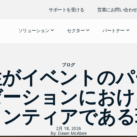
サポートを受ける
営業にお問い合わ
ソリューション
セクター
パートナー
ブログ
性がイベントのパ
ゼーションにおけ
ロンティアである
2月 18, 2026
By: Dawn McAbee