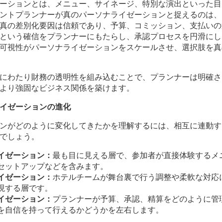
ーションとは、メニュー、サイネージ、特別な演出といった目
ントプランナーが真のパーソナライゼーションと捉えるのは、
真の差別化要因は信頼であり、予算、コミッション、支払いの
という確信をプランナーにもたらし、承認プロセスを円滑にし
可視性がパーソナライゼーションをスケールさせ、選択肢を真
にわたり財務の透明性を組み込むことで、プランナーは明確さ
より強固なビジネス関係を築けます。
イゼーションの進化
ンがどのように変化してきたかを理解するには、相互に連動す
でしょう。
イゼーション：
最も目に見える層で、参加者が直接体験するメ
セットアップなどを含みます。
イゼーション：
ホテルチームが舞台裏で行う調整や柔軟な対応
現する層です。
イゼーション：
プランナーが予算、承認、精算をどのように管
を自信を持って行えるかどうかを左右します。