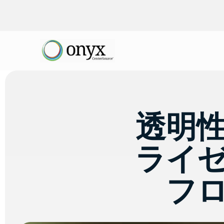
透明
ライ
フ