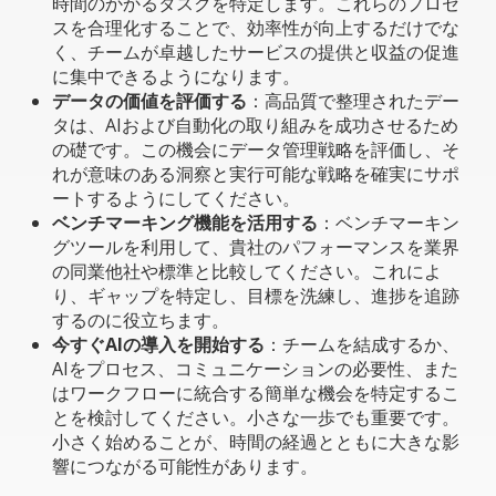
時間のかかるタスクを特定します。これらのプロセ
スを合理化することで、効率性が向上するだけでな
く、チームが卓越したサービスの提供と収益の促進
に集中できるようになります。
データの価値を評価する
：高品質で整理されたデー
タは、AIおよび自動化の取り組みを成功させるため
の礎です。この機会にデータ管理戦略を評価し、そ
れが意味のある洞察と実行可能な戦略を確実にサポ
ートするようにしてください。
ベンチマーキング機能を活用する
：ベンチマーキン
グツールを利用して、貴社のパフォーマンスを業界
の同業他社や標準と比較してください。これによ
り、ギャップを特定し、目標を洗練し、進捗を追跡
するのに役立ちます。
今すぐAIの導入を開始する
：チームを結成するか、
AIをプロセス、コミュニケーションの必要性、また
はワークフローに統合する簡単な機会を特定するこ
とを検討してください。小さな一歩でも重要です。
小さく始めることが、時間の経過とともに大きな影
響につながる可能性があります。