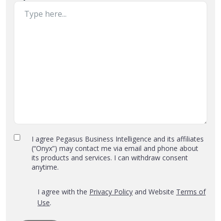
Privacy
I agree Pegasus Business Intelligence and its affiliates
(“Onyx”) may contact me via email and phone about
Policy
its products and services. I can withdraw consent
and
anytime.
Terms
of
*
‎I agree with the
Privacy Policy
and Website
Terms of
Use
Use
.