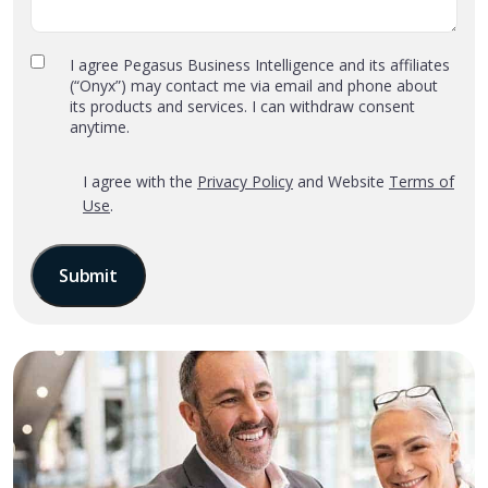
Privacy
I agree Pegasus Business Intelligence and its affiliates
(“Onyx”) may contact me via email and phone about
Policy
its products and services. I can withdraw consent
and
anytime.
Terms
of
*
‎I agree with the
Privacy Policy
and Website
Terms of
Use
Use
.