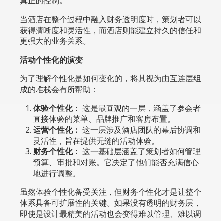
真正的控制。
当酒店在整个过程中融入财务透明度时，策划者可以
获得清晰度和灵活性，而酒店则能建立持久的信任和
更强大的业务关系。
活动个性化的演变
为了理解个性化是如何变化的，将其视为由互连层组
成的堆栈会有所帮助：
体验个性化：
这是最直观的一层，涵盖了参会者
直接体验的菜单、品牌推广和客房布置。
运营个性化：
这一层涉及酒店团队的幕后协调和
灵活性，旨在提供无缝的活动体验。
财务个性化：
这一基础层涵盖了策划者如何管理
预算、审批和对账。它决定了他们能否充满信心
地进行调整。
虽然体验个性化备受关注，但财务个性化才是让整个
体系具备可扩展性的关键。如果没有透明的财务层，
即使是设计最精美的活动也会变得难以管理、难以调