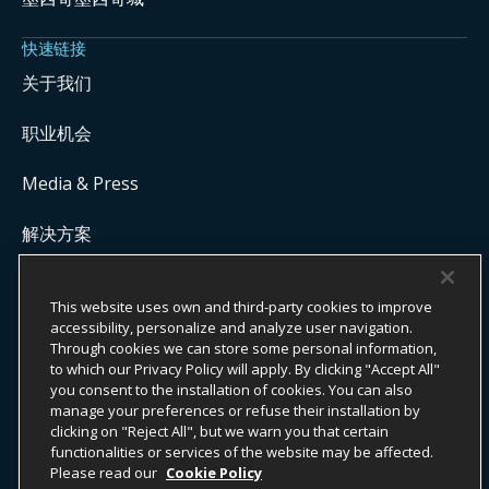
快速链接
关于我们
职业机会
Media & Press
解决方案
Get Commission Status
This website uses own and third-party cookies to improve
accessibility, personalize and analyze user navigation.
Through cookies we can store some personal information,
版权所有 ©
2026
ONYX CENTERSOURCE。保留所有权利。
to which our Privacy Policy will apply. By clicking "Accept All"
Onyx CenterSource 并非银行机构。所有支付服务均由与 Onyx
you consent to the installation of cookies. You can also
CenterSource 合作的持牌金融机构提供并处理。
manage your preferences or refuse their installation by
clicking on "Reject All", but we warn you that certain
functionalities or services of the website may be affected.
Please read our
Cookie Policy