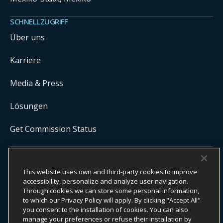
SCHNELLZUGRIFF
Über uns
Karriere
Media & Press
Lösungen
Get Commission Status
COPYRIGHT ©
2026
ONYX CENTERSOURCE. ALLE RECHTE
This website uses own and third-party cookies to improve
VORBEHALTEN.
Onyx CenterSource ist kein Bankinstitut. Alle Zahlungsdienste werden
accessibility, personalize and analyze user navigation.
von lizenzierten Finanzinstituten in Partnerschaft mit Onyx CenterSource
Through cookies we can store some personal information,
ermöglicht und verarbeitet.
to which our Privacy Policy will apply. By clicking "Accept All"
you consent to the installation of cookies. You can also
manage your preferences or refuse their installation by