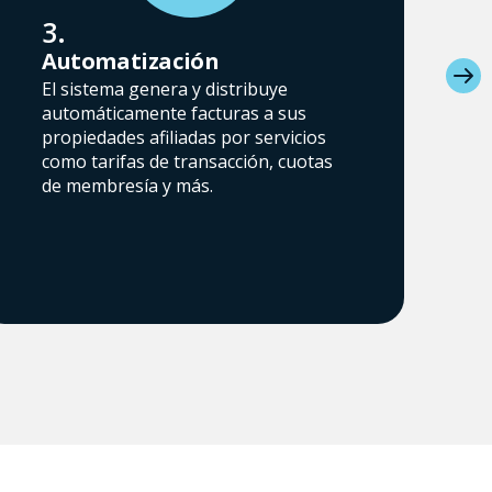
3.
4
Automatización
C
El sistema genera y distribuye
L
automáticamente facturas a sus
e
propiedades afiliadas por servicios
a
como tarifas de transacción, cuotas
h
de membresía y más.
v
c