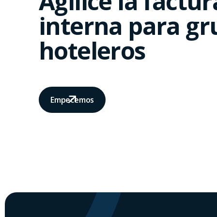
Agilice la factu
interna para gr
hoteleros
Empecemos