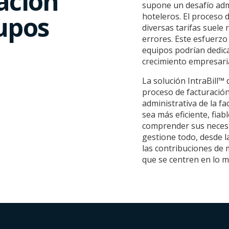
ración
supone un desafío adm
upos
hoteleros. El proceso d
diversas tarifas suele
errores. Este esfuerz
equipos podrían dedica
crecimiento empresaria
La solución IntraBill™
proceso de facturación
administrativa de la f
sea más eficiente, fia
comprender sus necesi
gestione todo, desde l
las contribuciones de 
que se centren en lo 