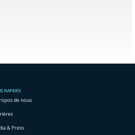
NS RAPIDES
ropos de nous
rières
ia & Press