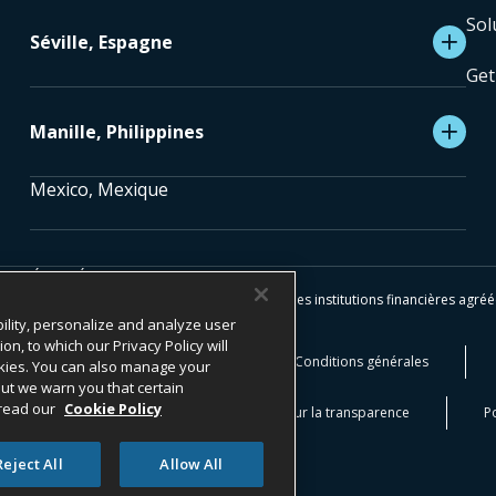
Sol
Séville, Espagne
Get
Manille, Philippines
Mexico, Mexique
S RÉSERVÉS.
vices de paiement sont facilités et traités par des institutions financières agr
ility, personalize and analyze user
, to which our Privacy Policy will
tialité
Mentions légales
Conditions générales
cookies. You can also manage your
 but we warn you that certain
 read our
Cookie Policy
ations sur les lanceurs d’alerte
Loi sur la transparence
Po
Reject All
Allow All