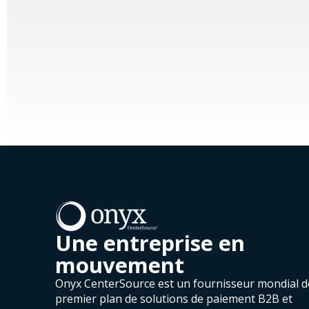
Une entreprise en
mouvement
Onyx CenterSource est un fournisseur mondial d
premier plan de solutions de paiement B2B et