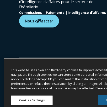
d’intelligence d’affaires pour le secteur de
l’hôtellerie.
Commissions | Paiements | Intelligence d’affaires
Nous contacter
COPYRIGHT ©
2026
ONYX CENTERSOURCE. TOUS DROIT
Onyx CenterSource n’est pas une institution bancaire. Tous les ser
CenterSource.
This website uses own and third-party cookies to improve accessib
navigation. Through cookies we can store some personal information
Engagement ESG
Politique de confiden
apply. By clicking "Accept All" you consent to the installation of 
preferences or refuse their installation by clicking on "Reject All",
functionalities or services of the website may be affected. Please
Accessibility Statement
Inform
Cookies Settings