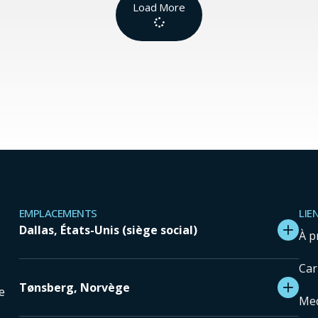
Load More
EMPLACEMENTS
LIE
Dallas, États-Unis (siège social)
À p
Car
Tønsberg, Norvège
e
Med