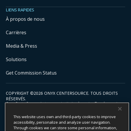
LIENS RAPIDES
À propos de nous
Carrières
Media & Press
Solutions
Get Commission Status
COPYRIGHT ©
2026
ONYX CENTERSOURCE. TOUS DROITS
RÉSERVÉS.
Onyx CenterSource n’est pas une institution bancaire. Tous les services
de paiement sont facilités et traités par des institutions financières
agréées en partenariat avec Onyx CenterSource.
This website uses own and third-party cookies to improve
accessibility, personalize and analyze user navigation.
Through cookies we can store some personal information,