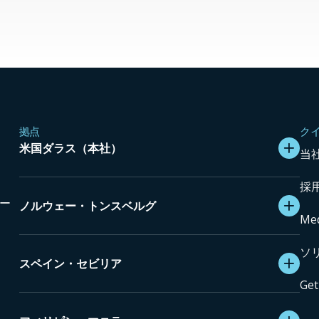
拠点
ク
米国ダラス（本社）
当
採
に
ー
ノルウェー・トンスベルグ
Med
ソ
スペイン・セビリア
Get