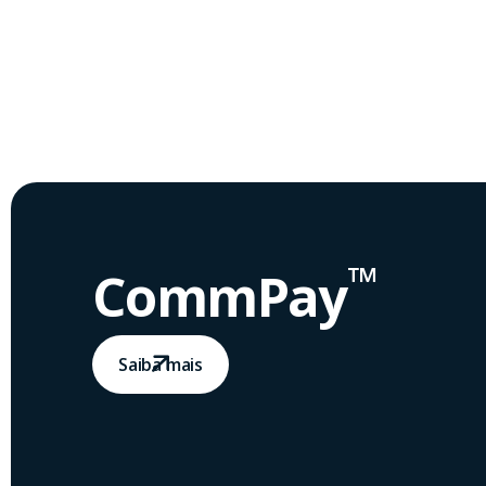
™
CommPay
Saiba mais