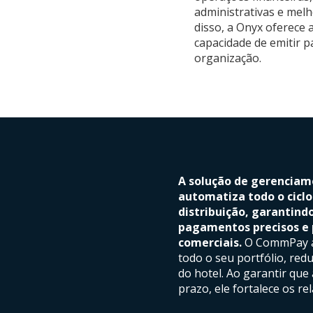
administrativas e melh
disso, a Onyx oferece 
capacidade de emitir 
organização.
A solução de gerencia
automatiza todo o ciclo
distribuição, garantind
pagamentos precisos e 
comerciais.
O CommPay a
todo o seu portfólio, red
do hotel. Ao garantir que
prazo, ele fortalece os r