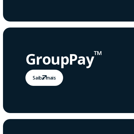
™
GroupPay
Saiba mais