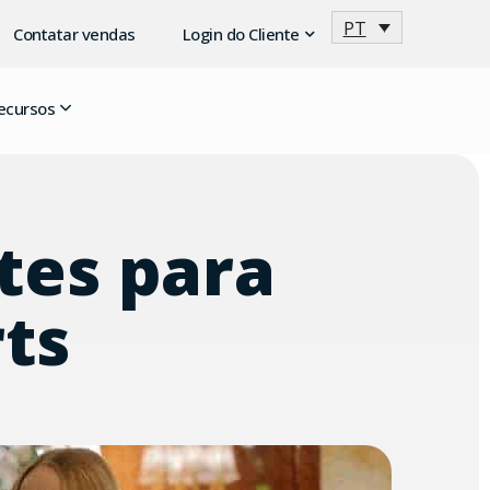
PT
Contatar vendas
Login do Cliente
ecursos
tes para
ts