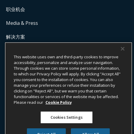
职业机会
Media & Press
解决方案
Get Commission Status
This website uses own and third-party cookies to improve
accessibility, personalize and analyze user navigation.
Through cookies we can store some personal information,
版权所有 ©
2026
ONYX CENTERSOURCE。保留所有权利。
to which our Privacy Policy will apply. By clicking "Accept All"
Onyx CenterSource 并非银行机构。所有支付服务均由与 Onyx
you consent to the installation of cookies. You can also
CenterSource 合作的持牌金融机构提供并处理。
manage your preferences or refuse their installation by
clicking on "Reject All", but we warn you that certain
functionalities or services of the website may be affected.
Please read our
Cookie Policy
ESG 承诺
隐私政策
法律声明
条款与条件
Cookies Settings
Do Not Sell or Share My Personal Information
Accessibility Statement
举报人信息
透明度法案