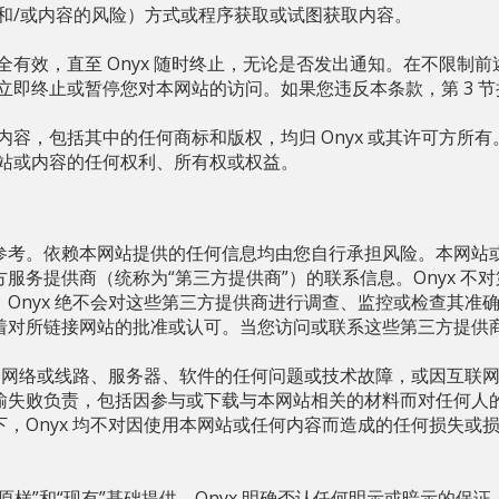
和/或内容的风险）方式或程序获取或试图获取内容。
有效，直至 Onyx 随时终止，无论是否发出通知。在不限制前述
立即终止或暂停您对本网站的访问。如果您违反本条款，第 3 
内容，包括其中的任何商标和版权，均归 Onyx 或其许可方所
站或内容的任何权利、所有权或权益。
参考。依赖本网站提供的任何信息均由您自行承担风险。本网站
服务提供商（统称为“第三方提供商”）的联系信息。Onyx 不
，Onyx 绝不会对这些第三方提供商进行调查、监控或检查其准
着对所链接网站的批准或认可。当您访问或联系这些第三方提供
何电子网络或线路、服务器、软件的任何问题或技术故障，或因互联
输失败负责，包括因参与或下载与本网站相关的材料而对任何人
下，Onyx 均不对因使用本网站或任何内容而造成的任何损失或
原样”和“现有”基础提供，Onyx 明确否认任何明示或暗示的保