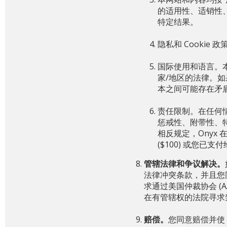
的适用性、适销性
特定结果。
隐私和 Cookie
国际使用和语言。
家/地区的法律。
本之间可能存在矛
责任限制。在任何
惩戒性、附带性、特
相反规定，Ony
($100) 或您已支
管辖法律和争议解决。
法律冲突条款，并且您
求通过美国仲裁协会 (
在有管辖权的法院寻求
赔偿。
您同意赔偿并使