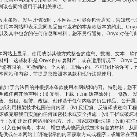
户，则该合同将适用于其相关事项。
时修改本条款。发生此情况时，本网站上可能会包含通知，告知您
使用本网站即表示您同意受当时发布的本条款版本的约束。Onyx
以及其中包含的任何信息和材料，恕不另行通知。Onyx 对任何
在本网站上显示、使用或以其他方式整合的信息、数据、文本、软
料，这些材料是 Onyx 的专属财产，或在适用情况下，Onyx
 授予您有限的、可撤销的、个人的、非独占的、不可转让的许可，
本网站和内容，前提是您按照本条款和现行法规使用。
能出于合法目的并根据本条款使用本网站和内容。特别是，您不得：
明或任何其他声明；(ii) 复制、下载（页面缓存除外）、修改、
售、出租、租赁、改编、创作基于任何内容的衍生作品、公开展
框架化或利用框架技术包围任何内容；(iv) 反汇编、反编译或逆向工程
坏或克服我们实施的任何加密技术或安全措施；(vi) 干扰或破
(vii) 违反任何适用的地方、州、国家或国际法律；(viii) 
ix) 引入任何病毒、木马、蠕虫或其他恶意或技术有害的材料，
此目的提供或在本网站上明确指示的内容获取方式或程序，或通常在