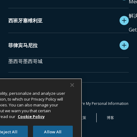
Med
解
西班牙塞维利亚
Get
菲律宾马尼拉
墨西哥墨西哥城
。
enterSource 合作的持牌金融机构提供并处理。
ility, personalize and analyze user
, to which our Privacy Policy will
条款与条件
Do Not Sell or Share My Personal Information
cookies. You can also manage your
 but we warn you that certain
 read our
Cookie Policy
透明度法案
Cookie 政策
博客
Reject All
Allow All