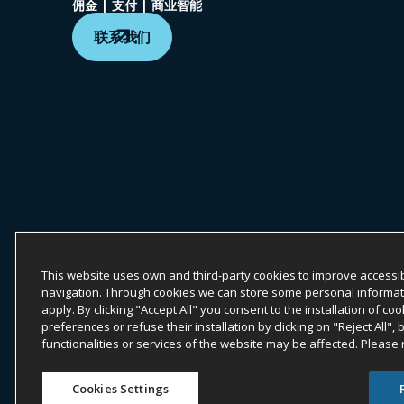
佣金 | 支付 | 商业智能
联系我们
版权所有 ©
2026
ONYX CENTERSOURCE。保留所有权利
Onyx CenterSource 并非银行机构。所有支付服务均由与 Onyx C
This website uses own and third-party cookies to improve accessib
navigation. Through cookies we can store some personal information
ESG 承诺
隐私政策
法律声明
apply. By clicking "Accept All" you consent to the installation of 
preferences or refuse their installation by clicking on "Reject All",
functionalities or services of the website may be affected. Please
Cookies Settings