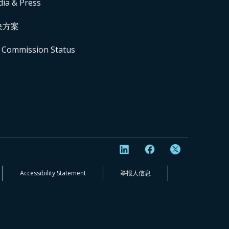
ia & Press
决方案
 Commission Status
Accessibility Statement
举报人信息