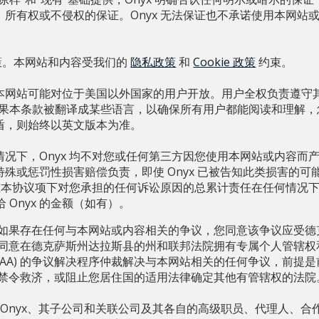
、所有权或不侵权的保证。Onyx 无法保证也不承诺使用本网站
 政策。本网站和内容受我们的
隐私政策
和
Cookie 政策
约束。
本网站可能对位于美国以外国家的用户开放。用户全权负责遵守
如果本条款被翻译成某些语言，以确保所有用户都能阅读和理解，
盾，则始终以英文版本为准。
情况下，Onyx 均不对您或任何第三方因您使用本网站或内容而
殊或惩罚性损害赔偿负责，即使 Onyx 已被告知此类损害的
x 在本协议项下对您承担的任何诉讼原因的总累计责任在任何情况
付给 Onyx 的金额（如有）。
如果存在任何与本网站或内容相关的争议，您同意该争议应受德
同意在德克萨斯州达拉斯县的州和联邦法院拥有专属个人管辖权
AAA) 的争议解决程序仲裁解决与本网站相关的任何争议，前提
禁令救济，或阻止您居住国的适用法律确定其他有管辖权的法院
 Onyx、其子公司和关联公司及其各自的高级职员、代理人、合