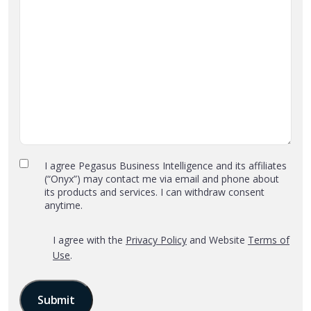
Privacy
I agree Pegasus Business Intelligence and its affiliates
(“Onyx”) may contact me via email and phone about
Policy
its products and services. I can withdraw consent
and
anytime.
Terms
of
*
‎I agree with the
Privacy Policy
and Website
Terms of
Use
Use
.