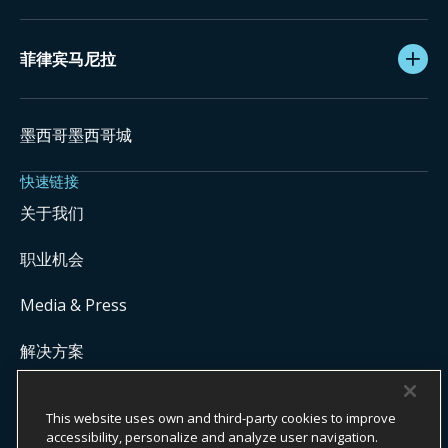
菲律宾马尼拉
墨西哥墨西哥城
快速链接
关于我们
职业机会
Media & Press
解决方案
Get Commission Status
This website uses own and third-party cookies to improve
accessibility, personalize and analyze user navigation.