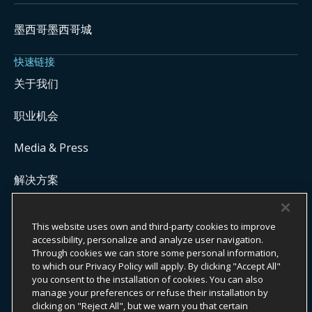
墨西哥墨西哥城
快速链接
关于我们
职业机会
Media & Press
解决方案
Get Commission Status
This website uses own and third-party cookies to improve
accessibility, personalize and analyze user navigation.
Through cookies we can store some personal information,
版权所有 ©
2026
ONYX CENTERSOURCE。保留所有权利。
to which our Privacy Policy will apply. By clicking "Accept All"
Onyx CenterSource 并非银行机构。所有支付服务均由与 Onyx
you consent to the installation of cookies. You can also
CenterSource 合作的持牌金融机构提供并处理。
manage your preferences or refuse their installation by
clicking on "Reject All", but we warn you that certain