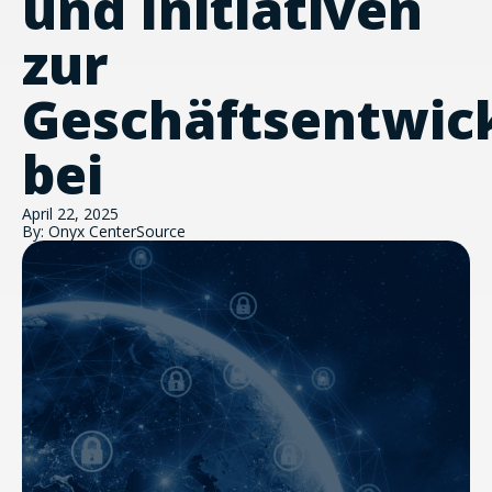
und Initiativen
zur
Geschäftsentwic
bei
April 22, 2025
By: Onyx CenterSource