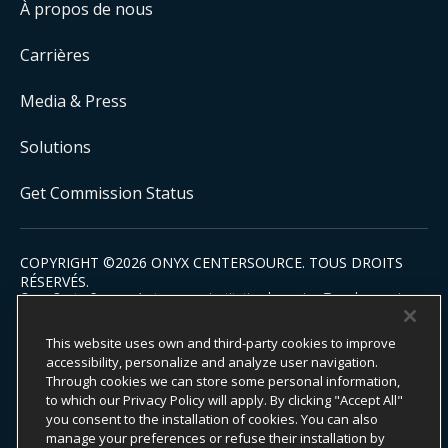
À propos de nous
Carrières
Media & Press
Solutions
Get Commission Status
COPYRIGHT ©
2026
ONYX CENTERSOURCE. TOUS DROITS
RÉSERVÉS.
Onyx CenterSource n’est pas une institution bancaire. Tous les services
de paiement sont facilités et traités par des institutions financières
agréées en partenariat avec Onyx CenterSource.
This website uses own and third-party cookies to improve
accessibility, personalize and analyze user navigation.
Through cookies we can store some personal information,
to which our Privacy Policy will apply. By clicking "Accept All"
Engagement ESG
you consent to the installation of cookies. You can also
Politique de confidentialité
manage your preferences or refuse their installation by