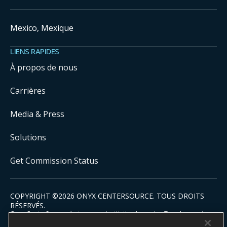
Mexico, Mexique
LIENS RAPIDES
À propos de nous
Carrières
Media & Press
Solutions
Get Commission Status
COPYRIGHT ©
2026
ONYX CENTERSOURCE. TOUS DROITS
RÉSERVÉS.
Onyx CenterSource n’est pas une institution bancaire. Tous les services
de paiement sont facilités et traités par des institutions financières