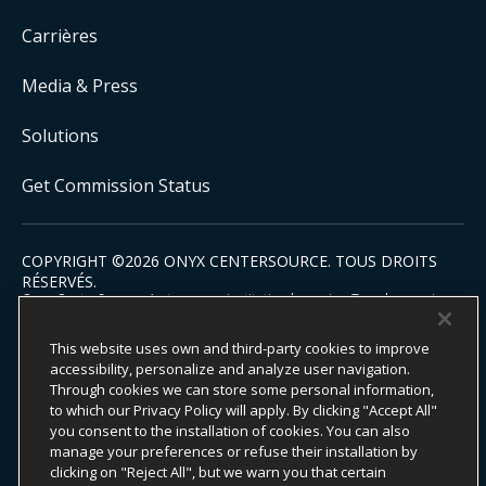
Carrières
Media & Press
Solutions
Get Commission Status
COPYRIGHT ©
2026
ONYX CENTERSOURCE. TOUS DROITS
RÉSERVÉS.
Onyx CenterSource n’est pas une institution bancaire. Tous les services
de paiement sont facilités et traités par des institutions financières
agréées en partenariat avec Onyx CenterSource.
This website uses own and third-party cookies to improve
accessibility, personalize and analyze user navigation.
Through cookies we can store some personal information,
to which our Privacy Policy will apply. By clicking "Accept All"
Engagement ESG
you consent to the installation of cookies. You can also
Politique de confidentialité
manage your preferences or refuse their installation by
Mentions légales
Conditions générales
clicking on "Reject All", but we warn you that certain