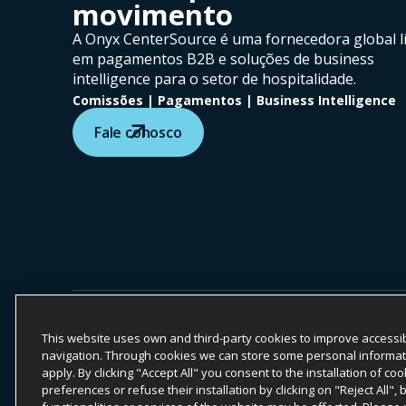
movimento
A Onyx CenterSource é uma fornecedora global l
em pagamentos B2B e soluções de business
intelligence para o setor de hospitalidade.
Comissões | Pagamentos | Business Intelligence
Fale conosco
COPYRIGHT ©
2026
ONYX CENTERSOURCE. TODOS OS 
A Onyx CenterSource não é uma instituição bancária. Todos os s
CenterSource.
This website uses own and third-party cookies to improve accessib
navigation. Through cookies we can store some personal information
Compromisso ESG
Política de Pr
apply. By clicking "Accept All" you consent to the installation of 
preferences or refuse their installation by clicking on "Reject All",