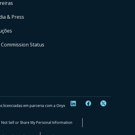
reiras
ia & Press
uções
 Commission Status
as licenciadas em parceria com a Onyx
 Not Sell or Share My Personal Information