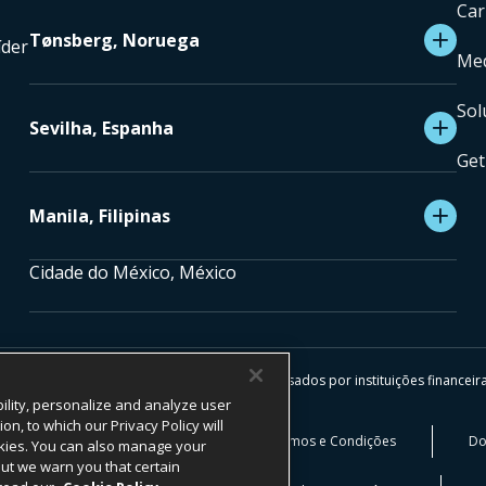
Car
Tønsberg, Noruega
íder
Med
Sol
Sevilha, Espanha
Get
Manila, Filipinas
Cidade do México, México
DIREITOS RESERVADOS.
erviços de pagamento são facilitados e processados por instituições financeir
ility, personalize and analyze user
, to which our Privacy Policy will
ivacidade
Aviso Legal
Termos e Condições
Do
cookies. You can also manage your
 but we warn you that certain