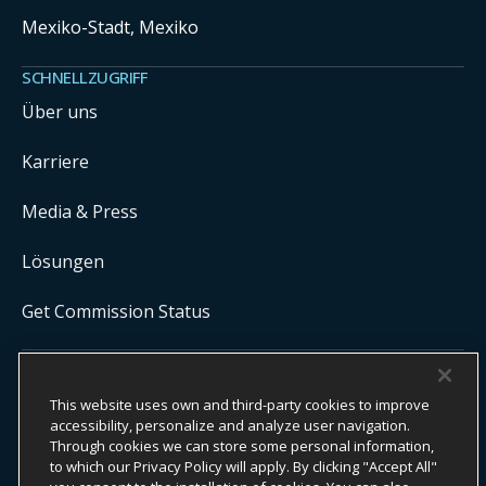
Mexiko-Stadt, Mexiko
SCHNELLZUGRIFF
Über uns
Karriere
Media & Press
Lösungen
Get Commission Status
COPYRIGHT ©
2026
ONYX CENTERSOURCE. ALLE RECHTE
This website uses own and third-party cookies to improve
VORBEHALTEN.
Onyx CenterSource ist kein Bankinstitut. Alle Zahlungsdienste werden
accessibility, personalize and analyze user navigation.
von lizenzierten Finanzinstituten in Partnerschaft mit Onyx CenterSource
Through cookies we can store some personal information,
ermöglicht und verarbeitet.
to which our Privacy Policy will apply. By clicking "Accept All"