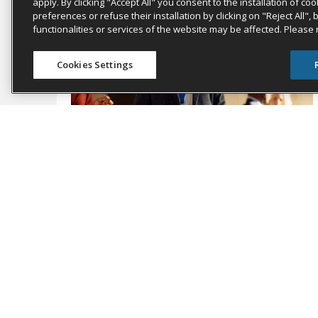
apply. By clicking "Accept All" you consent to the installation of 
preferences or refuse their installation by clicking on "Reject All",
functionalities or services of the website may be affected. Please
Cookies Settings
BLOG
,
REUNIÕES E EVENTOS
,
VIAGENS DE
NEGÓCIOS
Escalando os negócios de
grupos sem escalar o risco
operacional