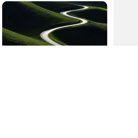
BLOG
,
FINANCIAMENTO
,
VIAGENS DE
NEGÓCIOS
A tesouraria está se tornando
um tema de conversa sobre
tecnologia hoteleira