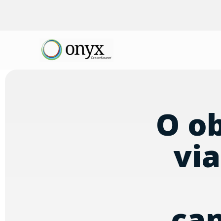
O ob
via
ca