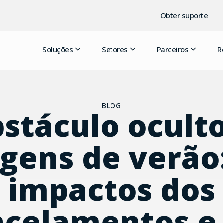
Obter suporte
Soluções
Setores
Parceiros
R
BLOG
stáculo ocult
gens de verão
impactos dos
ncelamentos e 