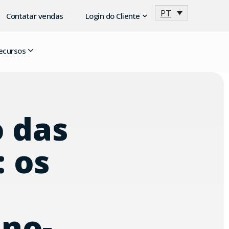
PT
Contatar vendas
Login do Cliente
ecursos
o das
: os
no-