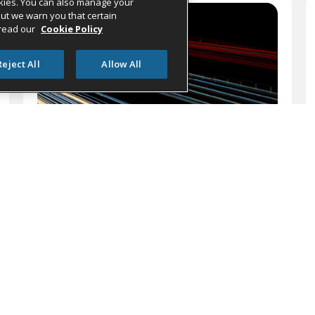
cookies. You can also manage your
 but we warn you that certain
 read our
Cookie Policy
Reject All
Allow All
BLOG
,
FINANCIAMENTO
,
HOTÉIS
,
VIAGENS
DE NEGÓCIOS
Cinco lições da modernização
da infraestrutura legada de
pagamentos hoteleiros