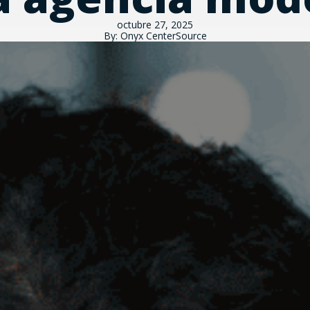
octubre 27, 2025
By: Onyx CenterSource