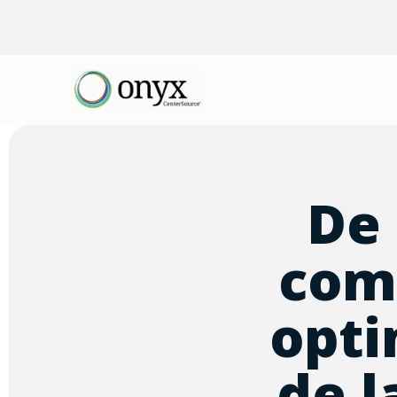
De 
comi
opti
de 