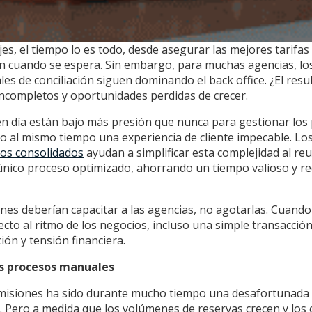
ajes, el tiempo lo es todo, desde asegurar las mejores tarifa
en cuando se espera. Sin embargo, para muchas agencias, lo
es de conciliación siguen dominando el back office. ¿El res
incompletos y oportunidades perdidas de crecer.
en día están bajo más presión que nunca para gestionar los
do al mismo tiempo una experiencia de cliente impecable. Lo
cos consolidados
ayudan a simplificar esta complejidad al reu
único proceso optimizado, ahorrando un tiempo valioso y re
es deberían capacitar a las agencias, no agotarlas. Cuando 
cto al ritmo de los negocios, incluso una simple transacció
ión y tensión financiera.
los procesos manuales
misiones ha sido durante mucho tiempo una desafortunada r
es. Pero a medida que los volúmenes de reservas crecen y los 