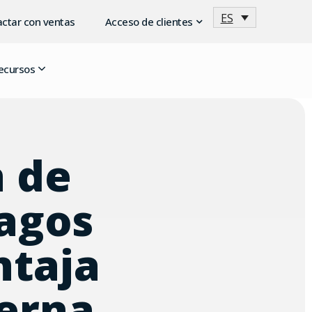
ES
ctar con ventas
Acceso de clientes
ecursos
n de
pagos
ntaja
erna