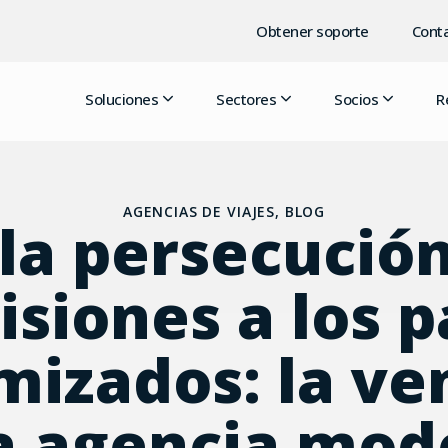
Obtener soporte
Conta
Soluciones
Sectores
Socios
R
AGENCIAS DE VIAJES
,
BLOG
la persecució
siones a los 
mizados: la ve
la agencia mod