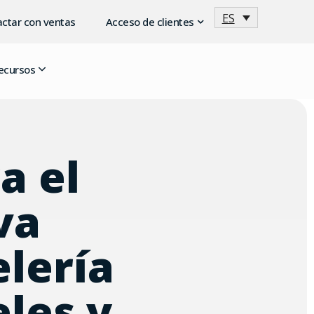
ES
ctar con ventas
Acceso de clientes
ecursos
a el
va
elería
les y