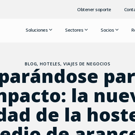
Obtener soporte
Conta
Soluciones
Sectores
Socios
R
BLOG
,
HOTELES
,
VIAJES DE NEGOCIOS
parándose par
mpacto: la nue
dad de la host
edio de arance