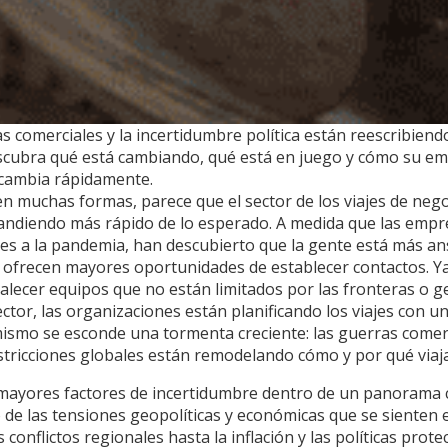
s comerciales y la incertidumbre política están reescribiendo
escubra qué está cambiando, qué está en juego y cómo su 
 cambia rápidamente.
n muchas formas, parece que el sector de los viajes de nego
pandiendo más rápido de lo esperado. A medida que las em
res a la pandemia, han descubierto que la gente está más an
 ofrecen mayores oportunidades de establecer contactos. Ya
talecer equipos que no están limitados por las fronteras o 
ctor, las organizaciones están planificando los viajes con u
ismo se esconde una tormenta creciente: las guerras comerc
estricciones globales están remodelando cómo y por qué viaj
mayores factores de incertidumbre dentro de un panorama 
 de las tensiones geopolíticas y económicas que se sienten
 conflictos regionales hasta la inflación y las políticas prote