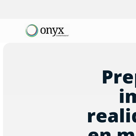
Pre
i
reali
en m