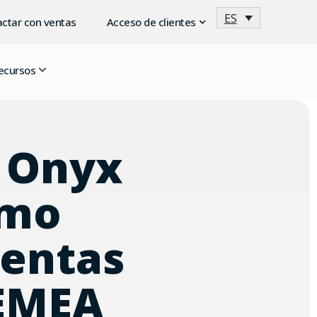
ES
ctar con ventas
Acceso de clientes
ecursos
a Onyx
omo
ventas
 EMEA