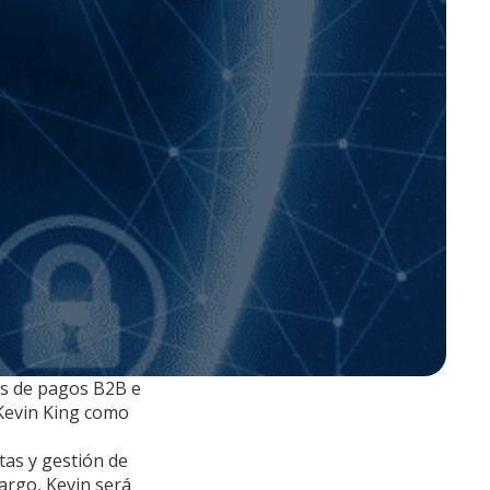
es de pagos B2B e
 Kevin King como
tas y gestión de
cargo, Kevin será