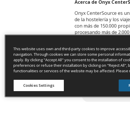
Acerca de Onyx Center
Onyx CenterSource es un 
de la hostelería y los via
con más de 150.000 propi
procesando más de 2.000 
Contacto para los medi
This website uses own and third-party cookies to improve accessib
Dawn McAbee
navigation. Through cookies we can store some personal information
apply. By clicking "Accept All" you consent to the installation of 
Dawn.mcabee@onyxcente
preferences or refuse their installation by clicking on "Reject All",
functionalities or services of the website may be affected. Please
423-503-0016
Cookies Settings
By: Onyx CenterS