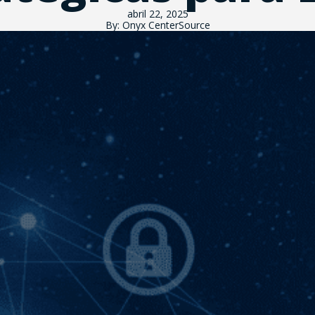
abril 22, 2025
By: Onyx CenterSource