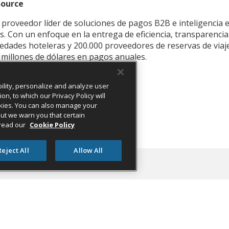
Source
proveedor líder de soluciones de pagos B2B e inteligencia e
jes. Con un enfoque en la entrega de eficiencia, transparencia
edades hoteleras y 200.000 proveedores de reservas de viaj
millones de dólares en pagos anuales.
os de comunicación:
ility, personalize and analyze user
, to which our Privacy Policy will
cookies. You can also manage your
rsource.com
 but we warn you that certain
 read our
Cookie Policy
Reject All
Allow All
ource