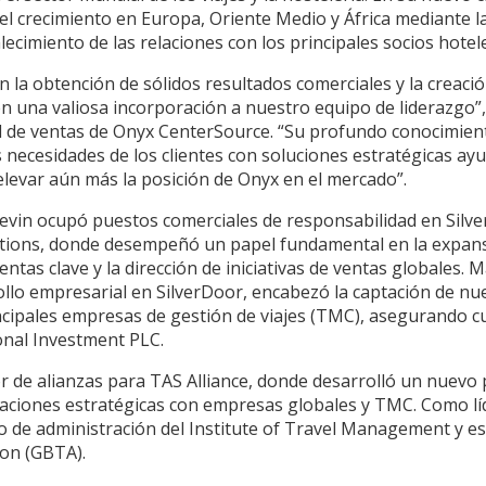
l crecimiento en Europa, Oriente Medio y África mediante la
alecimiento de las relaciones con los principales socios hotel
en la obtención de sólidos resultados comerciales y la creaci
n una valiosa incorporación a nuestro equipo de liderazgo”,
l de ventas de Onyx CenterSource. “Su profundo conocimient
s necesidades de los clientes con soluciones estratégicas ay
elevar aún más la posición de Onyx en el mercado”.
Kevin ocupó puestos comerciales de responsabilidad en Sil
utions, donde desempeñó un papel fundamental en la expans
entas clave y la dirección de iniciativas de ventas globales.
ollo empresarial en SilverDoor, encabezó la captación de nu
rincipales empresas de gestión de viajes (TMC), asegurando
ional Investment PLC.
r de alianzas para TAS Alliance, donde desarrolló un nuevo 
iaciones estratégicas con empresas globales y TMC. Como líd
o de administración del Institute of Travel Management y e
ion (GBTA).