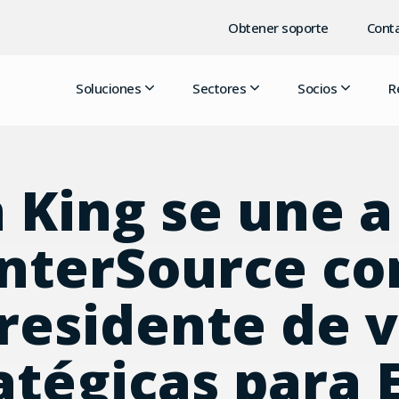
Obtener soporte
Conta
Soluciones
Sectores
Socios
R
 King se une 
nterSource c
residente de 
atégicas para