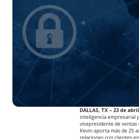
DALLAS, TX – 23 de abri
inteligencia empresarial 
vicepresidente de ventas
Kevin aporta más de 25 añ
relaciones con clientes en