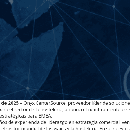
l de 2025
– Onyx CenterSource, proveedor líder de solucion
para el sector de la hostelería, anuncia el nombramiento de
 estratégicas para EMEA.
os de experiencia de liderazgo en estrategia comercial, ven
 el sector mundial de los viajes y la hostelería. En su nuevo 