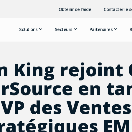
Obtenir de l’aide
Contacter le 
Solutions
Secteurs
Partenaires
R
n King rejoint
rSource en ta
VP des Ventes
ratégiques E