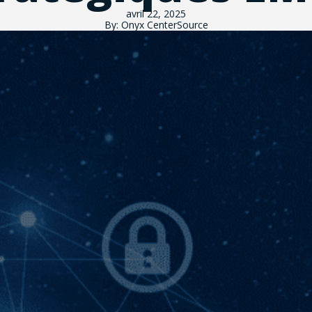
avril 22, 2025
By: Onyx CenterSource