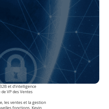
2B et d’intelligence
e de VP des Ventes
, les ventes et la gestion
uvelles fonctions, Kevin