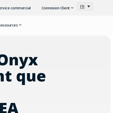
FR
service commercial
Connexion Client
essources
 Onyx
nt que
MEA