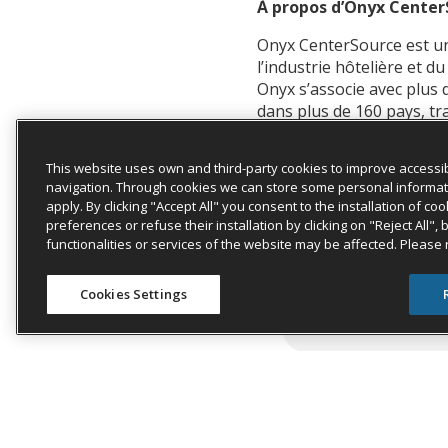
À propos d’Onyx Center
Onyx CenterSource est un 
l’industrie hôtelière et du
Onyx s’associe avec plus 
dans plus de 160 pays, tr
Contact média :
This website uses own and third-party cookies to improve accessib
Dawn McAbee
navigation. Through cookies we can store some personal information
apply. By clicking "Accept All" you consent to the installation of 
Dawn.mcabee@onyxcente
preferences or refuse their installation by clicking on "Reject All",
functionalities or services of the website may be affected. Please
423-503-0016
Cookies Settings
By: Onyx CenterS