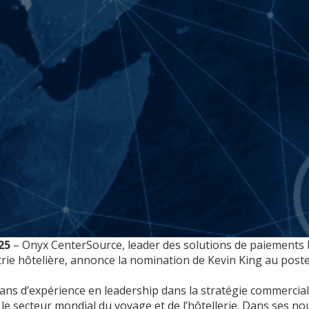
25
– Onyx CenterSource, leader des solutions de paiements B
trie hôtelière, annonce la nomination de Kevin King au post
ans d’expérience en leadership dans la stratégie commerciale
 le secteur mondial du voyage et de l’hôtellerie. Dans ses no