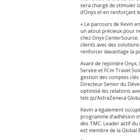
sera chargé de stimuler l
d’Onyx et en renforçant le
« Le parcours de Kevin en
un atout précieux pour no
chez Onyx CenterSource. «
clients avec des solution
renforcer davantage la po
Avant de rejoindre Onyx,
Service et FCm Travel Sol
gestion des comptes clés 
Directeur Senior du Dével
optimisé les relations av
tels qu’AstraZeneca Globa
Kevin a également occupé 
programme d’adhésion int
des TMC. Leader actif du s
est membre de la Global 