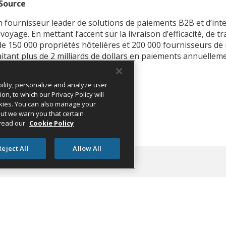
Source
fournisseur leader de solutions de paiements B2B et d’intel
 voyage. En mettant l’accent sur la livraison d’efficacité, de 
de 150 000 propriétés hôtelières et 200 000 fournisseurs de
aitant plus de 2 milliards de dollars en paiements annuelleme
ility, personalize and analyze user
, to which our Privacy Policy will
cookies. You can also manage your
rsource.com
 but we warn you that certain
 read our
Cookie Policy
Reject All
Allow All
ource