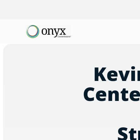
Kevi
Cente
St