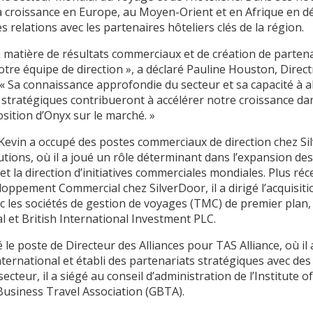
a croissance en Europe, au Moyen-Orient et en Afrique en dé
s relations avec les partenaires hôteliers clés de la région.
 matière de résultats commerciaux et de création de partenar
tre équipe de direction », a déclaré Pauline Houston, Direc
 Sa connaissance approfondie du secteur et sa capacité à a
s stratégiques contribueront à accélérer notre croissance da
sition d’Onyx sur le marché. »
 Kevin a occupé des postes commerciaux de direction chez S
utions, où il a joué un rôle déterminant dans l’expansion des
et la direction d’initiatives commerciales mondiales. Plus r
oppement Commercial chez SilverDoor, il a dirigé l’acquisiti
ec les sociétés de gestion de voyages (TMC) de premier plan
l et British International Investment PLC.
le poste de Directeur des Alliances pour TAS Alliance, où i
ernational et établi des partenariats stratégiques avec des
ecteur, il a siégé au conseil d’administration de l’Institute
Business Travel Association (GBTA).