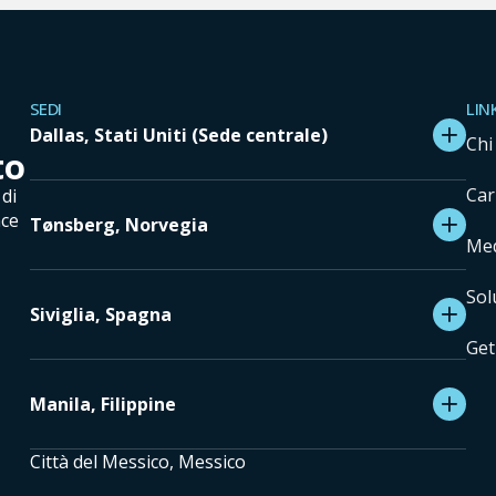
SEDI
LIN
Dallas, Stati Uniti (Sede centrale)
Chi
to
Car
di
nce
Tønsberg, Norvegia
Med
Sol
Siviglia, Spagna
Get
Manila, Filippine
Città del Messico, Messico