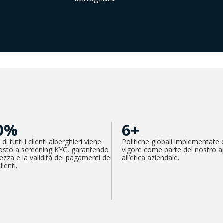
0%
6+
di tutti i clienti alberghieri viene
Politiche globali implementate o
osto a screening KYC, garantendo
vigore come parte del nostro a
rezza e la validità dei pagamenti dei
all’etica aziendale.
lienti.