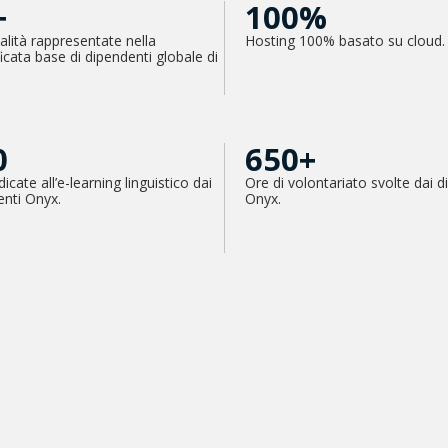
+
100%
lità rappresentate nella
Hosting 100% basato su cloud.
ficata base di dipendenti globale di
0
650+
icate all’e-learning linguistico dai
Ore di volontariato svolte dai d
enti Onyx.
Onyx.