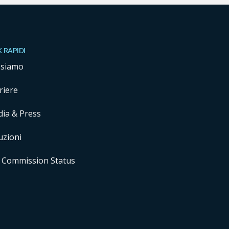
K RAPIDI
 siamo
riere
ia & Press
uzioni
 Commission Status