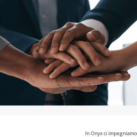
In Onyx ci impegniamo 