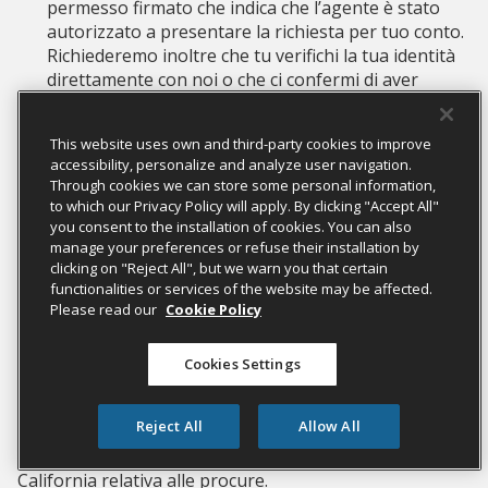
permesso firmato che indica che l’agente è stato
autorizzato a presentare la richiesta per tuo conto.
Richiederemo inoltre che tu verifichi la tua identità
direttamente con noi o che ci confermi di aver
fornito all’agente il permesso di presentare la
richiesta.
This website uses own and third-party cookies to improve
Richieste di esclusione dalla vendita o dalla
accessibility, personalize and analyze user navigation.
condivisione:
se l’agente presenta una richiesta di
Through cookies we can store some personal information,
esclusione dalla vendita delle tue informazioni
to which our Privacy Policy will apply. By clicking "Accept All"
personali o dalla condivisione delle tue
you consent to the installation of cookies. You can also
informazioni personali per scopi di marketing
manage your preferences or refuse their installation by
clicking on "Reject All", but we warn you that certain
comportamentale intercontestuale, l’agente dovrà
functionalities or services of the website may be affected.
fornirci il tuo permesso firmato che indica che
Please read our
Cookie Policy
l’agente è stato autorizzato a presentare la
richiesta di esclusione per tuo conto.
Cookies Settings
Si prega di notare che questa sottosezione non si
applica quando un agente è autorizzato ad agire per
Reject All
Allow All
tuo conto in base a una procura valida. Tali richieste
verranno elaborate in conformità con la legge della
California relativa alle procure.