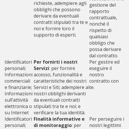
richieste, adempiere agli
gestione del
obblighi che possono
rapporto
derivare da eventuali
contrattuale,
contratti stipulati tra te e
nonché il
noi e fornire loro il
rispetto di
supporto di esperti.
qualsiasi
obbligo che
possa derivare
dal contratto.
Identificatori
Per fornirti i nostri
Per gestire ed
personali;
Servizi
: per fornire
eseguire il
Informazioni
accesso, funzionalità e
nostro
commerciali
caratteristiche dei nostri
contratto con
e finanziarie;
Servizi e Siti; adempiere ai
te.
Informazioni
nostri obblighi derivanti
sull’attività
da eventuali contratti
elettronica o
stipulati tra te e noi; e
su Internet
verificare la tua identità.
Identificatori
Finalità informative e
Per perseguire i
personali;
di monitoraggio
: per
nostri legittimi