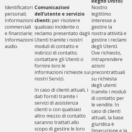
Regno Unito)
Identificatori
Comunicazioni
Nostro
personali;
dell’utente e servizio
legittimo
Informazioni
clienti:
per risolvere
interesse a
commerciali
qualsiasi incidente o
gestire la
e finanziarie;
reclamo presentato dagli
nostra attività e
Informazioni
Utenti tramite i nostri
gestire i reclami
audio.
moduli di contatto e
degli Utenti.
indirizzi di contatto;
Ove richiesto,
contattare gli Utenti o
intraprendere
fornire loro le
azioni
informazioni richieste sui
precontrattuali
nostri Servizi.
su richiesta
degli utenti
In caso di clienti attuali, i
tramite i moduli
dati forniti tramite i
di contatto per
servizi di assistenza
le vendite. In
clienti o con qualsiasi
caso di clienti
altro mezzo di contatto
attuali, la base
saranno trattati allo
giuridica è
scopo di gestire le loro
l’esecuzione e la