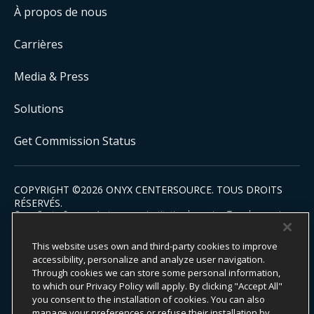
À propos de nous
Carrières
Media & Press
Solutions
Get Commission Status
COPYRIGHT ©
2026
ONYX CENTERSOURCE. TOUS DROITS
RÉSERVÉS.
Onyx CenterSource n’est pas une institution bancaire. Tous les services
de paiement sont facilités et traités par des institutions financières
agréées en partenariat avec Onyx CenterSource.
This website uses own and third-party cookies to improve
accessibility, personalize and analyze user navigation.
Through cookies we can store some personal information,
to which our Privacy Policy will apply. By clicking "Accept All"
Engagement ESG
you consent to the installation of cookies. You can also
Politique de confidentialité
manage your preferences or refuse their installation by