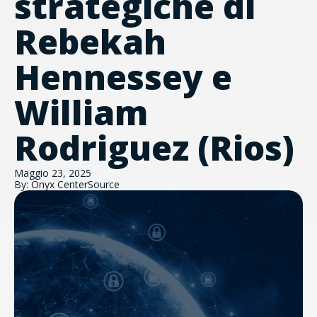
strategiche di
Rebekah
Hennessey e
William
Rodriguez (Rios)
Maggio 23, 2025
By: Onyx CenterSource